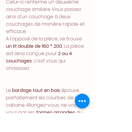
Celui-ci renferme un deuxième
couchage similaire. Vous passez
ainsi d'un couchage à deux
couchages de manière rapide et
efficace.
A l'opposé de la pièce, se trouve
un lit double de 160 * 200.
La pièce
est ainsi conçue pour
2 ou 4
couchages
, c'est vous qui
choisissez.
Le
bardage tout en bois
épouse
parfaitement les courbes de la
cabane. Allongez-vous, ne voyez-
vous pas les
formes arrondies
du
plafond qui vous invite
au pays des
rêves
les plus lointains?