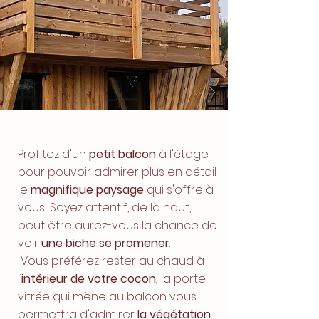
Profitez d'un
petit balcon
à l'étage
pour pouvoir admirer plus en détail
le
magnifique paysage
qui s'offre à
vous! Soyez attentif, de là haut,
peut être aurez-vous la chance de
voir
une biche se promener
…
Vous préférez rester au chaud à
l’
intérieur de votre cocon,
la porte
vitrée qui mène au balcon vous
permettra d'admirer
la végétation