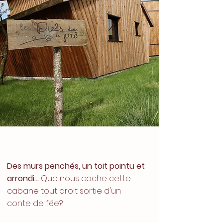
Des murs penchés, un toit pointu et
arrondi
…
Que nous cache cette
cabane tout droit sortie d'un
conte de fée?