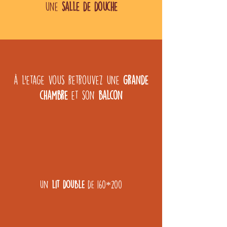
une
salle de douche
à l'etage vous retrouvez une
grande
chambre
et son
balcon
un
lit double
de 160*200